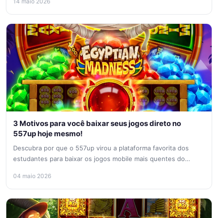
14 maio 2026
3 Motivos para você baixar seus jogos direto no
557up hoje mesmo!
Descubra por que o 557up virou a plataforma favorita dos
estudantes para baixar os jogos mobile mais quentes do
momento.
04 maio 2026