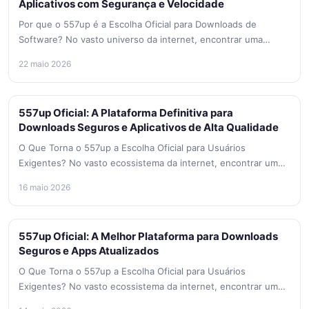
Aplicativos com Segurança e Velocidade
Por que o 557up é a Escolha Oficial para Downloads de
Software? No vasto universo da internet, encontrar uma
fonte...
22 maio 2026
557up Oficial: A Plataforma Definitiva para
Downloads Seguros e Aplicativos de Alta Qualidade
O Que Torna o 557up a Escolha Oficial para Usuários
Exigentes? No vasto ecossistema da internet, encontrar um
local seguro...
16 maio 2026
557up Oficial: A Melhor Plataforma para Downloads
Seguros e Apps Atualizados
O Que Torna o 557up a Escolha Oficial para Usuários
Exigentes? No vasto ecossistema da internet, encontrar um
local centralizado...