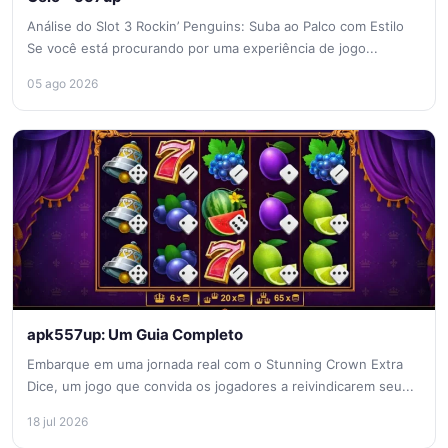
Análise do Slot 3 Rockin’ Penguins: Suba ao Palco com Estilo
Se você está procurando por uma experiência de jogo...
05 ago 2026
apk557up: Um Guia Completo
Embarque em uma jornada real com o Stunning Crown Extra
Dice, um jogo que convida os jogadores a reivindicarem seu...
18 jul 2026