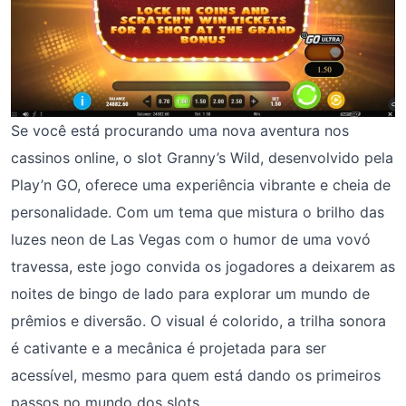
Se você está procurando uma nova aventura nos
cassinos online, o slot Granny’s Wild, desenvolvido pela
Play’n GO, oferece uma experiência vibrante e cheia de
personalidade. Com um tema que mistura o brilho das
luzes neon de Las Vegas com o humor de uma vovó
travessa, este jogo convida os jogadores a deixarem as
noites de bingo de lado para explorar um mundo de
prêmios e diversão. O visual é colorido, a trilha sonora
é cativante e a mecânica é projetada para ser
acessível, mesmo para quem está dando os primeiros
passos no mundo dos slots.