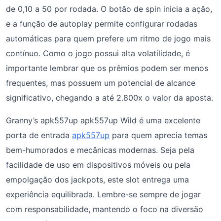
de 0,10 a 50 por rodada. O botão de spin inicia a ação,
e a função de autoplay permite configurar rodadas
automáticas para quem prefere um ritmo de jogo mais
contínuo. Como o jogo possui alta volatilidade, é
importante lembrar que os prêmios podem ser menos
frequentes, mas possuem um potencial de alcance
significativo, chegando a até 2.800x o valor da aposta.
Granny’s apk557up apk557up Wild é uma excelente
porta de entrada
apk557up
para quem aprecia temas
bem-humorados e mecânicas modernas. Seja pela
facilidade de uso em dispositivos móveis ou pela
empolgação dos jackpots, este slot entrega uma
experiência equilibrada. Lembre-se sempre de jogar
com responsabilidade, mantendo o foco na diversão