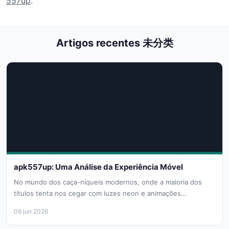
557up
.
Artigos recentes 未分类
apk557up: Uma Análise da Experiência Móvel
No mundo dos caça-níqueis modernos, onde a maioria dos
títulos tenta nos cegar com luzes neon e animações
frenéticas, o...
06 jun 2026