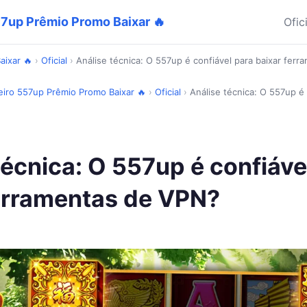
57up Prêmio Promo Baixar 🔥
Ofic
aixar 🔥
›
Oficial
›
Análise técnica: O 557up é confiável para baixar fer
leiro 557up Prêmio Promo Baixar 🔥
›
Oficial
›
Análise técnica: O 557up é 
técnica: O 557up é confiáve
erramentas de VPN?