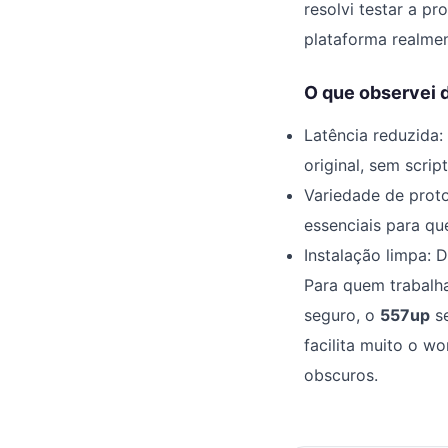
resolvi testar a p
plataforma realmen
O que observei d
Latência reduzida:
original, sem scri
Variedade de prot
essenciais para qu
Instalação limpa: 
Para quem trabalh
seguro, o
557up
se
facilita muito o w
obscuros.