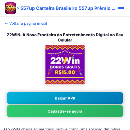
⚡ 557up Carteira Brasileiro 557up Prêmio Promo Baixar 🔥
← Voltar à página inicial
22WIN: A Nova Fronteira do Entretenimento Digital no Seu
Celular
Baixar APK
Cadastre-se agora
O 22WIN chega ao mercado mobile como uma solução definitiva